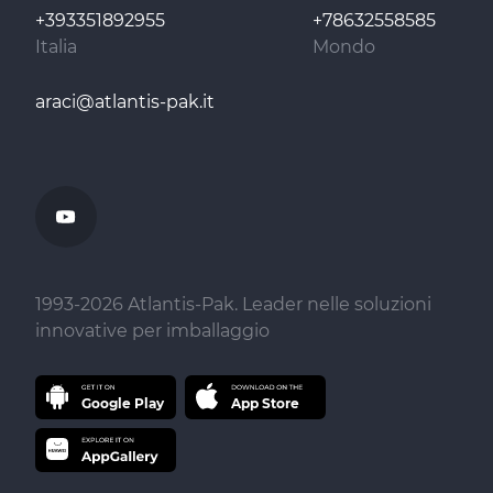
+393351892955
+78632558585
Italia
Mondo
araci@atlantis-pak.it
1993-
2026
Atlantis-Pak. Leader nelle soluzioni
innovative per imballaggio