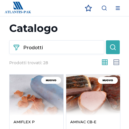
ECO
ЗАГРУЗИТЕ В
ДОСТУПНО В
App Store
App Store
Google Play
Google Play
Catalogo
Prodotti
Prodotti trovati:
28
NUOVO
NUOVO
AMIFLEX P
AMIVAC CB‑E